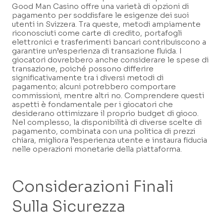
Good Man Casino offre una varietà di opzioni di
pagamento per soddisfare le esigenze dei suoi
utenti in Svizzera. Tra queste, metodi ampiamente
riconosciuti come carte di credito, portafogli
elettronici e trasferimenti bancari contribuiscono a
garantire un’esperienza di transazione fluida. I
giocatori dovrebbero anche considerare le spese di
transazione, poiché possono differire
significativamente tra i diversi metodi di
pagamento; alcuni potrebbero comportare
commissioni, mentre altri no. Comprendere questi
aspetti è fondamentale per i giocatori che
desiderano ottimizzare il proprio budget di gioco.
Nel complesso, la disponibilità di diverse scelte di
pagamento, combinata con una politica di prezzi
chiara, migliora l’esperienza utente e instaura fiducia
nelle operazioni monetarie della piattaforma.
Considerazioni Finali
Sulla Sicurezza