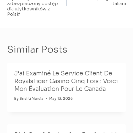
zabezpieczony dostęp
italiani
dla użytkowników z
Polski
Similar Posts
J’ai Examiné Le Service Client De
RoyalsTiger Casino Cinq Fois : Voici
Mon Évaluation Pour Le Canada
By
Srishti Narula
May 13, 2026