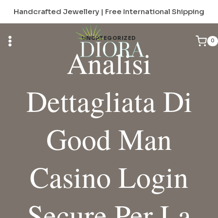
Skip
Handcrafted Jewellery | Free International Shipping
to
content
UNCATEGORIZED
0
Analisi
Dettagliata Di
Good Man
Casino Login
Secure Per La