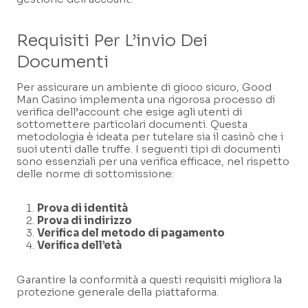
Requisiti Per L’invio Dei
Documenti
Per assicurare un ambiente di gioco sicuro, Good
Man Casino implementa una rigorosa processo di
verifica dell’account che esige agli utenti di
sottomettere particolari documenti. Questa
metodologia è ideata per tutelare sia il casinò che i
suoi utenti dalle truffe. I seguenti tipi di documenti
sono essenziali per una verifica efficace, nel rispetto
delle norme di sottomissione:
Prova di identità
Prova di indirizzo
Verifica del metodo di pagamento
Verifica dell’età
Garantire la conformità a questi requisiti migliora la
protezione generale della piattaforma.