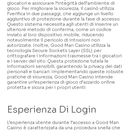
giocatori e assicurare l’integrità dell’ambiente di
gioco. Per migliorare la sicurezza, il casinò utilizza
l’verifica in due passaggi, che aggiunge un livello
aggiuntivo di protezione durante la fase di accesso.
Questo sistema necessita agli utenti di inserire un
ulteriore metodo di conferma, come un codice
inviato al loro dispositivo mobile, riducendo
notevolmente il pericolo di intrusioni non
autorizzate. Inoltre, Good Man Casino utilizza la
tecnologia Secure Sockets Layer (SSL) per
crittografare i informazioni trasmesse tra i giocatori
e i server del sito. Questa protezione tutela le
informazioni sensibili, garantendo la privacy dei dati
personali e bancari. Implementando queste robuste
pratiche di sicurezza, Good Man Casino intende
garantire un’esperienza di gioco d’azzardo online
protetta e sicura per i propri utenti.
Esperienza Di Login
L’esperienza utente durante l’accesso a Good Man
Casino è caratterizzata da una procedura snella che