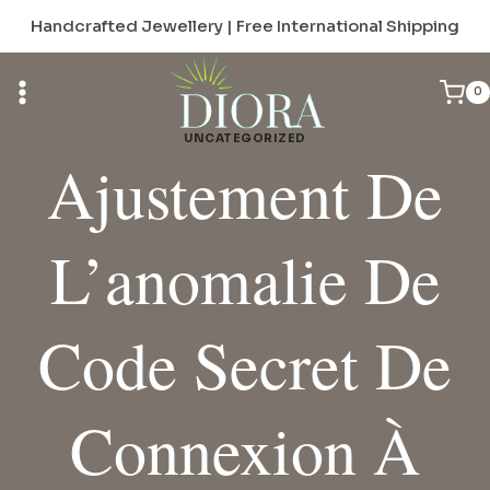
Skip
Handcrafted Jewellery | Free International Shipping
to
content
0
UNCATEGORIZED
Ajustement De
L’anomalie De
Code Secret De
Connexion À