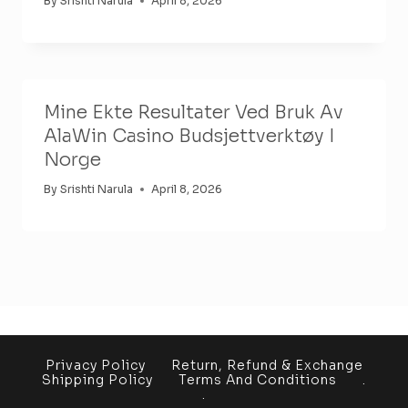
By
Srishti Narula
April 8, 2026
Mine Ekte Resultater Ved Bruk Av
AlaWin Casino Budsjettverktøy I
Norge
By
Srishti Narula
April 8, 2026
Privacy Policy
Return, Refund & Exchange
Shipping Policy
Terms And Conditions
.
.