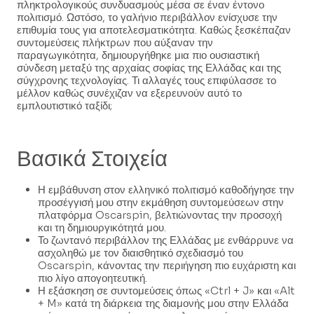
πληκτρολογικούς συνδυασμούς μέσα σε έναν έντονο
πολιτισμό. Ωστόσο, το γαλήνιο περιβάλλον ενίσχυσε την
επιθυμία τους για αποτελεσματικότητα. Καθώς ξεσκέπαζαν
συντομεύσεις πλήκτρων που αύξαναν την
παραγωγικότητα, δημιουργήθηκε μια πιο ουσιαστική
σύνδεση μεταξύ της αρχαίας σοφίας της Ελλάδας και της
σύγχρονης τεχνολογίας. Τι αλλαγές τους επιφύλασσε το
μέλλον καθώς συνέχιζαν να εξερευνούν αυτό το
εμπλουτιστικό ταξίδι;
Βασικά Στοιχεία
Η εμβάθυνση στον ελληνικό πολιτισμό καθοδήγησε την
προσέγγισή μου στην εκμάθηση συντομεύσεων στην
πλατφόρμα Oscarspin, βελτιώνοντας την προσοχή
και τη δημιουργικότητά μου.
Το ζωντανό περιβάλλον της Ελλάδας με ενθάρρυνε να
ασχοληθώ με τον διαισθητικό σχεδιασμό του
Oscarspin, κάνοντας την περιήγηση πιο ευχάριστη και
πιο λίγο απογοητευτική.
Η εξάσκηση σε συντομεύσεις όπως «Ctrl + J» και «Alt
+ M» κατά τη διάρκεια της διαμονής μου στην Ελλάδα