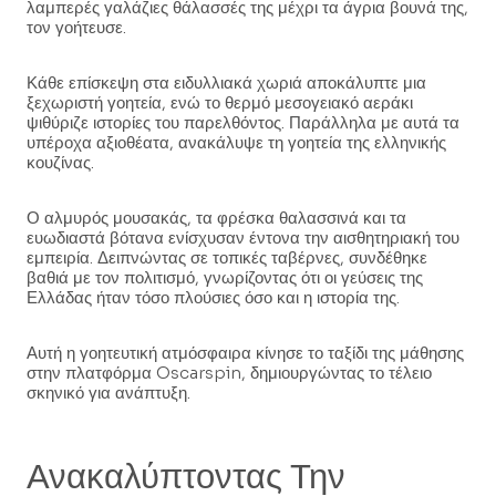
λαμπερές γαλάζιες θάλασσές της μέχρι τα άγρια βουνά της,
τον γοήτευσε.
Κάθε επίσκεψη στα ειδυλλιακά χωριά αποκάλυπτε μια
ξεχωριστή γοητεία, ενώ το θερμό μεσογειακό αεράκι
ψιθύριζε ιστορίες του παρελθόντος. Παράλληλα με αυτά τα
υπέροχα αξιοθέατα, ανακάλυψε τη γοητεία της ελληνικής
κουζίνας.
Ο αλμυρός μουσακάς, τα φρέσκα θαλασσινά και τα
ευωδιαστά βότανα ενίσχυσαν έντονα την αισθητηριακή του
εμπειρία. Δειπνώντας σε τοπικές ταβέρνες, συνδέθηκε
βαθιά με τον πολιτισμό, γνωρίζοντας ότι οι γεύσεις της
Ελλάδας ήταν τόσο πλούσιες όσο και η ιστορία της.
Αυτή η γοητευτική ατμόσφαιρα κίνησε το ταξίδι της μάθησης
στην πλατφόρμα Oscarspin, δημιουργώντας το τέλειο
σκηνικό για ανάπτυξη.
Ανακαλύπτοντας Την