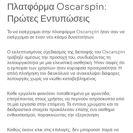
Πλατφόρμα Oscarspin:
Πρώτες Εντυπώσεις
Το να εισέρχομαι στην πλατφόρμα Oscarspin ήταν σαν να
εισέρχομαι σε έναν νέο κόσμο δυνατοτήτων.
Ο εκλεπτυσμένος σχεδιασμός της διεπαφής του Oscarspin
τράβηξε αμέσως την προσοχή του, συνδυάζοντας τη
λειτουργικότητα με μια ελκυστική αισθητική. Ήταν σαφές ότι
η εμπειρία των χρηστών ήταν κορυφαία προτεραιότητα. Η
απλή πλοήγηση τον διευκόλυνε να ανακαλύψει διάφορες
λειτουργίες χωρίς να νιώθει καταβεβλημένος.
Κάθε εργαλείο φαινόταν τοποθετημένο με φροντίδα,
επιτρέποντας στους χρήστες να περνούν απρόσκοπτα από
τη μία εργασία στην επόμενη. Τα έντονα χρώματα και τα
διαδραστικά στοιχεία προκάλεσαν επίσης ένα αίσθημα
ενθουσιασμού, παρακινώντας την εξερεύνηση.
Καθώς έκανε κλικ στις επιλογές, δεν μπορούσε παρά να