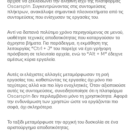
άρχισε να ξεκλειδώνει την αληθινή ισχύ της πλατφόρμας
Oscarspin. Συγκεντρώνοντας στις συντομεύσεις
πλήκτρων, ανακάλυψε σημαντικά πλεονεκτήματα από τις
συντομεύσεις που ενίσχυσαν τις εργασίες του.
Αντί να δαπανά πολύτιμο χρόνο περιηγούμενος σε μενού,
υιοθέτησε τεχνικές αποδοτικότητας που καταργούσαν τα
άχρηστα βήματα. Για παράδειγμα, η εκμάθηση της
λειτουργίας “Ctrl + J” του παρείχε να έχει γρήγορη
πρόσβαση σε τελευταία αρχεία, ενώ το “Alt + M” έδειχνε
αμέσως κύρια εργαλεία.
Αυτές οι ελάχιστες αλλαγές μεταμόρφωσαν τη ροή
εργασίας του, καθιστώντας τις εργασίες όχι μόνο πιο
ταχύτερες αλλά και πιο λίγο ενοχλητικές. Όταν αξιοποιούσε
αυτές τις συντομεύσεις, συνειδητοποίησε ότι η πλατφόρμα
Oscarspin δεν περιλαμβάνει μόνο τη χρηστικότητα. Αφορά
την ενδυνάμωση των χρηστών ώστε να εργάζονται πιο
σοφά, όχι σκληρότερα.
Το ταξίδι μεταμόρφωσε την αρχική του δυσκολία σε ένα
αριστούργημα αποδοτικότητας.