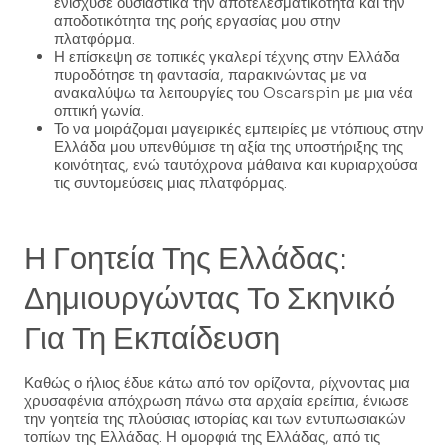
ενίσχυσε ουσιαστικά την αποτελεσματικότητα και την
αποδοτικότητα της ροής εργασίας μου στην
πλατφόρμα.
Η επίσκεψη σε τοπικές γκαλερί τέχνης στην Ελλάδα
πυροδότησε τη φαντασία, παρακινώντας με να
ανακαλύψω τα λειτουργίες του Oscarspin με μια νέα
οπτική γωνία.
Το να μοιράζομαι μαγειρικές εμπειρίες με ντόπιους στην
Ελλάδα μου υπενθύμισε τη αξία της υποστήριξης της
κοινότητας, ενώ ταυτόχρονα μάθαινα και κυριαρχούσα
τις συντομεύσεις μιας πλατφόρμας.
Η Γοητεία Της Ελλάδας:
Δημιουργώντας Το Σκηνικό
Για Τη Εκπαίδευση
Καθώς ο ήλιος έδυε κάτω από τον ορίζοντα, ρίχνοντας μια
χρυσαφένια απόχρωση πάνω στα αρχαία ερείπια, ένιωσε
την γοητεία της πλούσιας ιστορίας και των εντυπωσιακών
τοπίων της Ελλάδας. Η ομορφιά της Ελλάδας, από τις